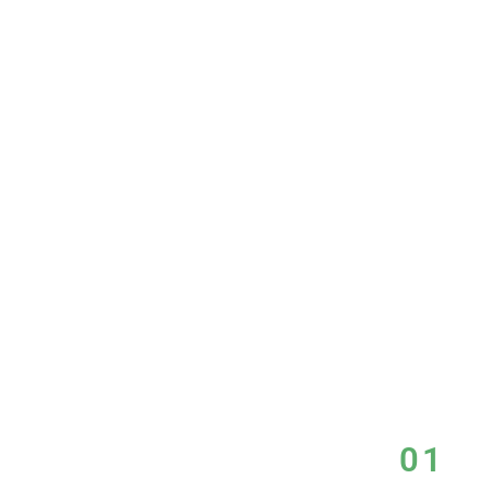
Balance
よく調和させること
01