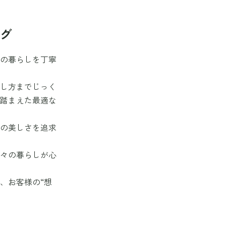
ング
想の暮らしを丁寧
らし方までじっく
を踏まえた最適な
線の美しさを追求
。
日々の暮らしが心
、お客様の“想
。