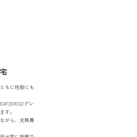
住宅
とともに性能にも
T20のG2グレ
います。
ちながら、光熱費
空気が常に新鮮で