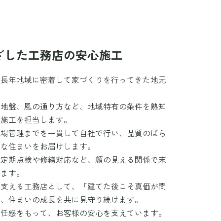
ざした工務店の安心施工
、長年地域に密着して家づくりを行ってきた地元
や地盤、風の通り方など、地域特有の条件を熟知
が施工を担当します。
現場管理までを一貫して自社で行い、品質のばら
かな住まいをお届けします。
も定期点検や修繕対応など、顔の見える関係で末
します。
を支える工務店として、「建てた後こそ真価が問
え、住まいの成長を共に見守り続けます。
責任感をもって、お客様の安心を支えています。